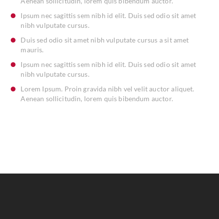
Aenean sollicitudin, lorem quis bibendum auctor.
Ipsum nec sagittis sem nibh id elit. Duis sed odio sit amet
nibh vulputate cursus.
Duis sed odio sit amet nibh vulputate cursus a sit amet
mauris.
Ipsum nec sagittis sem nibh id elit. Duis sed odio sit amet
nibh vulputate cursus.
Lorem Ipsum. Proin gravida nibh vel velit auctor aliquet.
Aenean sollicitudin, lorem quis bibendum auctor.