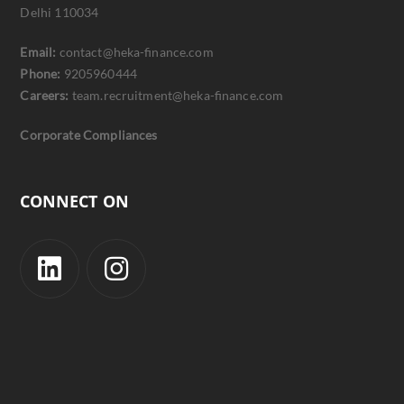
Delhi 110034
Email:
contact@heka-finance.com
Phone:
9205960444
Careers:
team.recruitment@heka-finance.com
Corporate Compliances
CONNECT ON