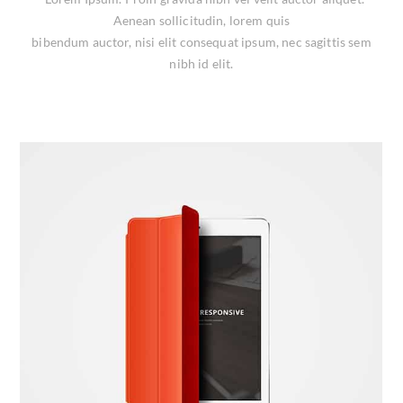
Aenean sollicitudin, lorem quis
bibendum auctor, nisi elit consequat ipsum, nec sagittis sem
nibh id elit.