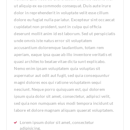
ut aliquip ex ea commodo consequat. Duis aute irure
dolor in reprehenderit in voluptate velit esse cillum
dolore eu fugiat nulla pariatur. Excepteur sint occaecat
cupidatat non proident, sunt in culpa qui officia
deserunt mollit anim id est laborum. Sed ut perspiciatis
unde omnis iste natus error sit voluptatem
accusantium doloremque laudantium, totam rem
aperiam, eaque ipsa quae ab illo inventore veritatis et
quasi architecto beatae vitae dicta sunt explicabo.
Nemo enim ipsam voluptatem quia voluptas sit
aspernatur aut odit aut fugit, sed quia consequuntur
magni dolores eos qui ratione voluptatem sequi
nesciunt. Neque porro quisquam est, qui dolorem
ipsum quia dolor sit amet, consectetur, adipisci velit,
sed quia non numquam eius modi tempora incidunt ut
labore et dolore magnam aliquam quaerat voluptatem.
Lorem ipsum dolor sit amet, consectetur
adipisicing.