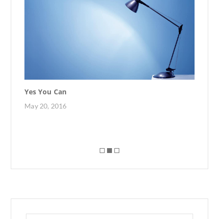
k
Yes You Can
Tr
May 20, 2016
No