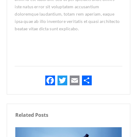
iste natus error sit voluptatem accusantium
doloremque laudantium, totam rem aperiam, eaque
ipsa quae ab illo inventore veritatis et quasi architecto
beatae vitae dicta sunt explicabo.
F
T
E
S
ac
w
m
h
e
it
ai
ar
b
te
l
e
Related Posts
o
r
o