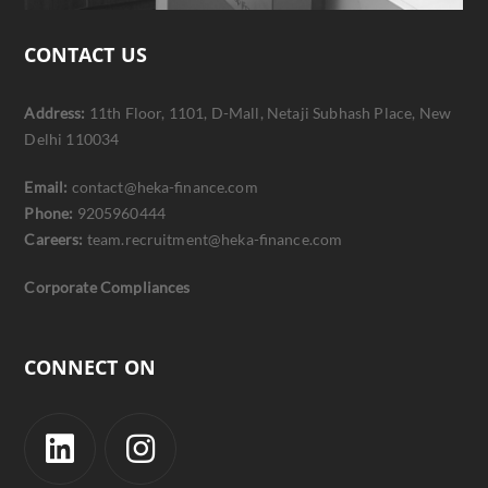
CONTACT US
Address:
11th Floor, 1101, D-Mall, Netaji Subhash Place, New
Delhi 110034
Email:
contact@heka-finance.com
Phone:
9205960444
Careers:
team.recruitment@heka-finance.com
Corporate Compliances
CONNECT ON